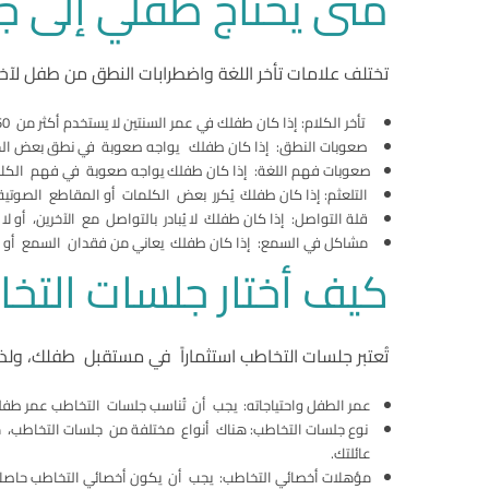
متى يحتاج طفلي إلى 
تختلف علامات تأخر اللغة واضطرابات النطق من طفل لآخ
تأخر الكلام: إذا كان طفلك في عمر السنتين لا يستخدم أكثر من 50 كلمة، أو في عمر الثلاث سنوات لا يستطيع تكوين جمل بسيطة من كلمتين.
صعوبات النطق: إذا كان طفلك يواجه صعوبة في نطق بعض الحرو
صعوبات فهم اللغة: إذا كان طفلك يواجه صعوبة في فهم الكلام ا
التلعثم: إذا كان طفلكَ يُكرر بعض الكلمات أو المقاطع الصوت
قلة التواصل: إذا كان طفلكَ لا يُبادر بالتواصل مع الآخرين، أو لا 
مشاكل في السمع: إذا كان طفلك يعاني من فقدان السمع أو 
كيف أختار جلسات التخ
تُعتبر جلسات التخاطب استثماراً في مستقبل طفلك، ولذل
عمر الطفل واحتياجاته: يجب أن تُناسب جلسات التخاطب عمر طفل
نوع جلسات التخاطب: هناك أنواع مختلفة من جلسات التخاطب، مث
عائلتك.
مؤهلات أخصائي التخاطب: يجب أن يكون أخصائي التخاطب حاصلاً