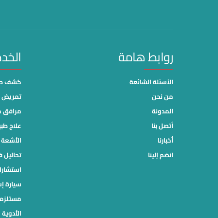
روابط هامة
الخد
الأسئلة الشائعة
كشف طب
من نحن
تمريض م
المدونة
مرافق 
أتصل بنا
علاج طب
أخبارنا
الأشعة ا
انضم إلينا
تحاليل ف
استشارا
سيارة إ
مستلزما
الأدوية