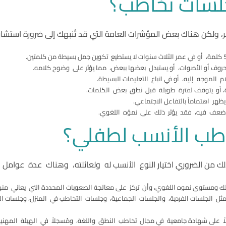
جلسات تخاطب؟
ر، ولكن هناك بعض المؤشرات العامة التي قد تُنبهك إلى ضرورة استشا
ف أو الأصوات، أو يستبدل بعضها ببعض، مما يؤثر على وضوح كلامه.
لموجه إليه، أو في اتباع التعليمات البسيطة.
ية، أو يتوقف لفترة طويلة قبل نطق بعض الكلمات.
يظهر اهتماماً بالتفاعل الاجتماعي.
ضعف فيه، فقد يؤثر ذلك على نموّه اللغوي.
اطب الأنسب لطفلي؟
ك من الضروري اختيار النوع الأنسب له ولعائلته، وهناك عدة عوامل ي
ك ومستوى نموه اللغوي، وأن تركز على معالجة الصعوبات المحددة التي يعاني منها
ل الجلسات الفردية، والجلسات الجماعية، وجلسات التخاطب في المنزل، وجلسات التخ
 على شهادة جامعية في مجال تخاطب النطق واللغة، ومُسجلاً في الهيئة المهنية 