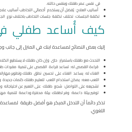
في نفس عمر طفلك وبنفس حالته.
أساليب العلاج: يُفضل أن يستخدم أخصائي التخاطب أساليب علاج
تكلفة الجلسات: تختلف تكلفة جلسات التخاطب باختلاف نوع الجل
كيف أُساعد طفلي في
إليك بعض النصائح لمساعدة ابنك في المنزل إلى جانب 
التحدث مع طفلك باستمرار: حتى وإن كان طفلك لا يستطيع الكلام
قراءة القصص له: تساعد قراءة القصص على تنمية مفردات طف
الغناء له: يساعد الغناء على تحسين نطق طفلك وتطوير مهاراته
اللعب معه: يمكن استخدام اللعب لتعليم طفلك كلمات جديدة 
تشجيعه على التواصل: شجع طفلك على التعبير عن احتياجاته ومش
توفير بيئة داعمة: وفر لطفلك بيئة محفزة وداعمة لتنمية مهارا
تذكر دائماً أن التدخل المبكر هو أفضل طريقة لمساعد
اللغوي.