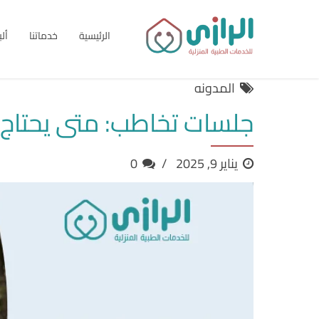
الرئيسية
خدماتنا
أل
المدونه
جلسات تخاطب: متى يحتاج ط
يناير 9, 2025
0