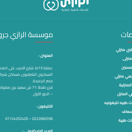
مات
موسسة الرازي جر
ي منزلي
العنوان :
نزلى
مسنين
عمارة 13ط، شارع الاديب على اد
النساجون الشرقيون، مساكن شيرات
يعي منزلي
مصر الجديدة.
لمنزلية
فرع طنطا :71 ش سعيد برج صف
ي المنزل
– الدور الآول
ت طبيه تليفونيه
التليفون :
سعاف
0222660336 – 01124202420
ت طبية
البريد الاليكترونى :