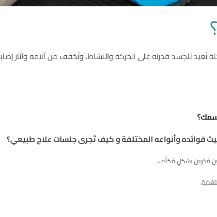
 تُعيد للجسد قدرته على الحركة والنشاط، وتُخفف من آلامه وآثار إصاباته
سمك؟
يث فوائده وأنواعه المختلفة و كيف تُجرى جلسات علاج طبيعي؟
مُدّربين بشكلٍ مُكثّف.