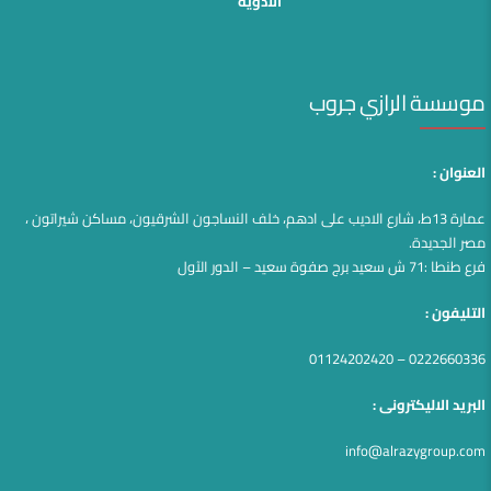
الأدوية
موسسة الرازي جروب
العنوان :
عمارة 13ط، شارع الاديب على ادهم، خلف النساجون الشرقيون، مساكن شيراتون ،
مصر الجديدة.
فرع طنطا :71 ش سعيد برج صفوة سعيد – الدور الآول
التليفون :
0222660336 – 01124202420
البريد الاليكترونى :
info@alrazygroup.com