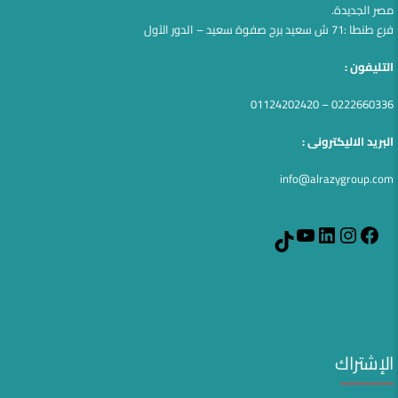
مصر الجديدة.
فرع طنطا :71 ش سعيد برج صفوة سعيد – الدور الآول
التليفون :
0222660336 – 01124202420
البريد الاليكترونى :
info@alrazygroup.com
YouTube
LinkedIn
Instagram
Facebook
TikTok
الإشتراك