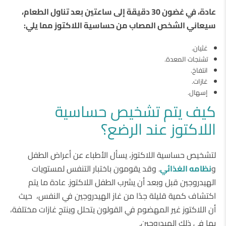
عادة، في غضون 30 دقيقة إلى ساعتين بعد تناول الطعام،
سيعاني الشخص المصاب من حساسية اللاكتوز مما يلي:
غثيان.
تشنجات المعدة.
انتفاخ.
غازات.
إسهال.
كيف يتم تشخيص حساسية
اللاكتوز عند الرضع؟
لتشخيص حساسية اللاكتوز، يسأل الأطباء عن أعراض الطفل
و
نظامه الغذائي
. وقد يقومون باختبار التنفس لمستويات
الهيدروجين قبل وبعد أن يشرب الطفل اللاكتوز. عادة ما يتم
اكتشاف كمية قليلة جدًا من غاز الهيدروجين في النفس، حيث
أن اللاكتوز غير المهضوم في القولون يتحلل وينتج غازات مختلفة،
بما في ذلك الهيدروجين.