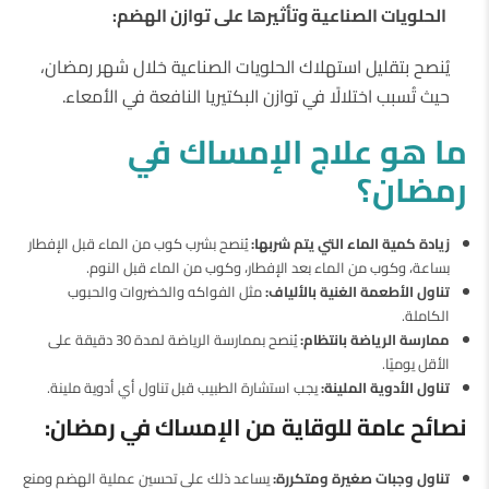
الحلويات الصناعية وتأثيرها على توازن الهضم:
يُنصح بتقليل استهلاك الحلويات الصناعية خلال شهر رمضان،
حيث تُسبب اختلالًا في توازن البكتيريا النافعة في الأمعاء.
ما هو علاج الإمساك في
رمضان؟
زيادة كمية الماء التي يتم شربها:
يُنصح بشرب كوب من الماء قبل الإفطار
بساعة، وكوب من الماء بعد الإفطار، وكوب من الماء قبل النوم.
تناول الأطعمة الغنية بالألياف:
مثل الفواكه والخضروات والحبوب
الكاملة.
ممارسة الرياضة بانتظام:
يُنصح بممارسة الرياضة لمدة 30 دقيقة على
الأقل يوميًا.
تناول الأدوية الملينة:
يجب استشارة الطبيب قبل تناول أي أدوية ملينة.
نصائح عامة للوقاية من الإمساك في رمضان:
تناول وجبات صغيرة ومتكررة:
يساعد ذلك على تحسين عملية الهضم ومنع