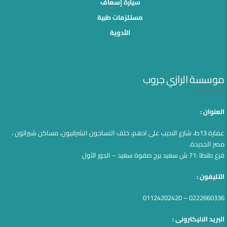
سيارة إسعاف
مستلزمات طبية
الأدوية
موسسة الرازي جروب
العنوان :
عمارة 13ط، شارع الاديب على ادهم، خلف النساجون الشرقيون، مساكن شيراتون ،
مصر الجديدة.
فرع طنطا :71 ش سعيد برج صفوة سعيد – الدور الآول
التليفون :
0222660336 – 01124202420
البريد الاليكترونى :