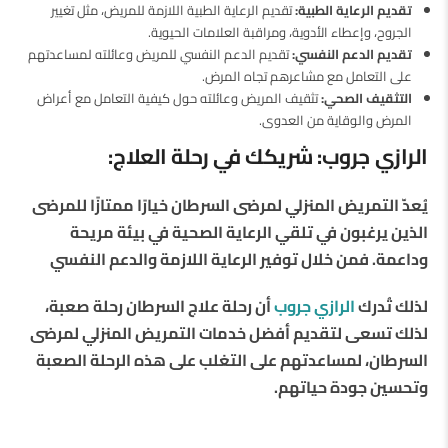
تقديم الرعاية الطبية:
تقديم الرعاية الطبية اللازمة للمريض، مثل تغيير
الجروح، وإعطاء الأدوية، ومراقبة العلامات الحيوية.
تقديم الدعم النفسي:
تقديم الدعم النفسي للمريض وعائلته لمساعدتهم
على التعامل مع مشاعرهم تجاه المرض.
التثقيف الصحي:
تثقيف المريض وعائلته حول كيفية التعامل مع أعراض
المرض والوقاية من العدوى.
الرازي جروب: شريكك في رحلة العلاج:
يُعدّ التمريض المنزلي لمرضى السرطان خيارًا ممتازًا للمرضى
الذين يرغبون في تلقي الرعاية الصحية في بيئة مريحة
وداعمة. فمن خلال توفير الرعاية اللازمة والدعم النفسي
لذلك تُدرك
الرازي جروب
أن رحلة علاج السرطان رحلة صعبة،
لذلك تسعى لتقديم أفضل خدمات التمريض المنزلي لمرضى
السرطان، لمساعدتهم على التغلب على هذه الرحلة الصعبة
وتحسين جودة حياتهم.