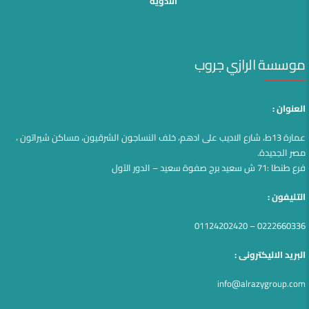
الأدوية
موسسة الرازي جروب
العنوان :
عمارة 13ط، شارع الاديب على ادهم، خلف النساجون الشرقيون، مساكن شيراتون ،
مصر الجديدة.
فرع طنطا :71 ش سعيد برج صفوة سعيد – الدور الآول
التليفون :
0222660336 – 01124202420
البريد الاليكترونى :
info@alrazygroup.com