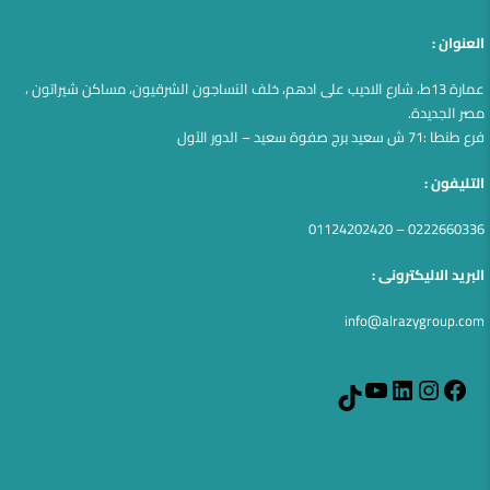
العنوان :
عمارة 13ط، شارع الاديب على ادهم، خلف النساجون الشرقيون، مساكن شيراتون ،
مصر الجديدة.
فرع طنطا :71 ش سعيد برج صفوة سعيد – الدور الآول
التليفون :
0222660336 – 01124202420
البريد الاليكترونى :
info@alrazygroup.com
YouTube
LinkedIn
Instagram
Facebook
TikTok