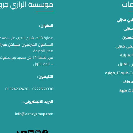
مات
موسسة الرازي جر
ي منزلي
العنوان :
نزلى
مسنين
عمارة 13ط، شارع الاديب على اد
النساجون الشرقيون، مساكن شيرات
يعي منزلي
مصر الجديدة.
لمنزلية
فرع طنطا :71 ش سعيد برج صف
ي المنزل
– الدور الآول
ت طبيه تليفونيه
التليفون :
سعاف
0222660336 – 01124202420
ت طبية
البريد الاليكترونى :
info@alrazygroup.com
YouTube
LinkedIn
Instagram
Facebook