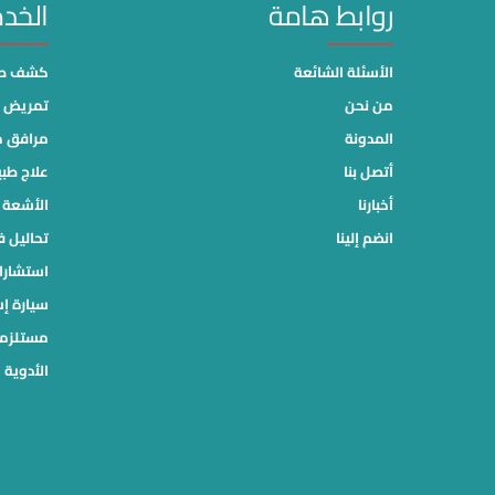
روابط هامة
الخد
الأسئلة الشائعة
كشف طب
من نحن
تمريض م
المدونة
مرافق 
أتصل بنا
علاج طب
أخبارنا
الأشعة ا
انضم إلينا
تحاليل ف
استشارا
سيارة إ
مستلزما
الأدوية