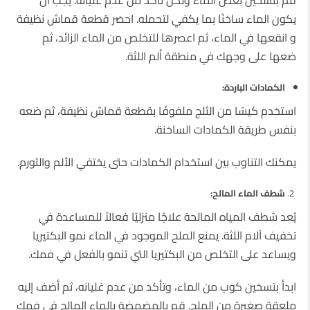
يكون الماء ساخنًا بما يكفي لتحمله. احضر قطعة قماش نظيفة
و انقعها في الماء، ثم اعصرها للتخلص من الماء الزائد، ثم
ضعها على وجهك في منطقة ألم اللثة.
الكمادات الباردة:
استخدم كيسًا من الثلج ملفوفًا بقطعة قماش نظيفة، ثم ضعه
بنفس طريقة الكمادات الساخنة.
يمكنك التناوب بين استخدام الكمادات حتى يختفي الألم والتورم.
شطف الماء المالح:
يُعد شطف المياه المالحة علاجًا منزليًا فعالاً للمساعدة في
تخفيف آلام اللثة. يمنع الملح الموجود في الماء نمو البكتيريا
ويساعد على التخلص من البكتيريا التي تنمو بالفعل في فمك.
ابدأ بتسخين كوب من الماء، وتأكد من عدم غليانه، ثم أضف إليه
ملعقة صغيرة من الملح. قم بالمضمضة بالماء المالح في فمك