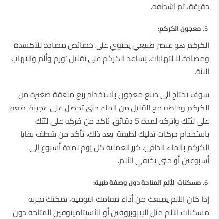
دقيقة، ثم اشطفه.
معجون الكركم:
الكركم هو عنصر طبيعي يحتوي على خصائص مضادة للأكسدة
ومضادة للالتهابات. يساعد الكركم على تقليل تورم وألم والتهاب
اللثة.
سوف تحتاج إلى صنع معجون باستخدام ربع ملعقة صغيرة من
الكركم وخلطه مع القليل من الماء حتى تحصل على عجينة. ضعه
على لثتك واتركه لمدة 5 دقائق. تأكد من فركه على لثتك
باستخدام حركات تدليك لطيفة. بعد ذلك، تأكد من شطف بقايا
الكركم بالماء الدافئ. كرر العملية كل يوم لمدة أسبوع إلى
أسبوعين أو حتى يختفي الألم.
مسكنات الألم المتاحة دون وصفة طبية:
إذا كان الألم يمنعك من أداء مقامك اليومية، يمكنك تجربة
مسكنات الألم مثل الإيبوبروفين أو الأسيتامينوفين المتاحة دون