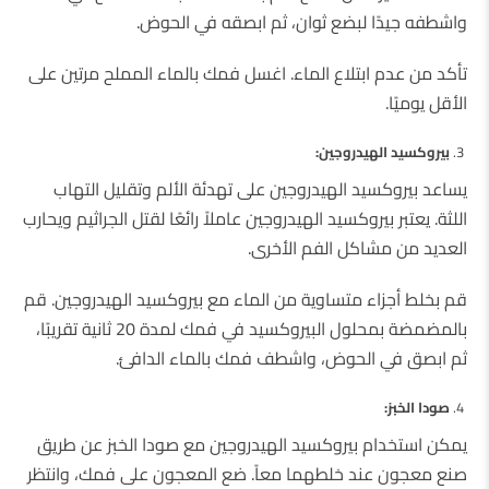
واشطفه جيدًا لبضع ثوان، ثم ابصقه في الحوض.
تأكد من عدم ابتلاع الماء. اغسل فمك بالماء المملح مرتين على
الأقل يوميًا.
بيروكسيد الهيدروجين:
يساعد بيروكسيد الهيدروجين على تهدئة الألم وتقليل التهاب
اللثة. يعتبر بيروكسيد الهيدروجين عاملاً رائعًا لقتل الجراثيم ويحارب
العديد من مشاكل الفم الأخرى.
قم بخلط أجزاء متساوية من الماء مع بيروكسيد الهيدروجين. قم
بالمضمضة بمحلول البيروكسيد في فمك لمدة 20 ثانية تقريبًا،
ثم ابصق في الحوض، واشطف فمك بالماء الدافئ.
صودا الخبز:
يمكن استخدام بيروكسيد الهيدروجين مع صودا الخبز عن طريق
صنع معجون عند خلطهما معاً. ضع المعجون على فمك، وانتظر