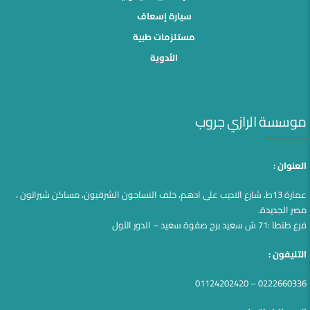
سيارة إسعاف
مستلزمات طبية
الأدوية
موسسة الرازي جروب
العنوان :
عمارة 13ط، شارع الاديب على ادهم، خلف النساجون الشرقيون، مساكن شيراتون ،
مصر الجديدة.
فرع طنطا :71 ش سعيد برج صفوة سعيد – الدور الآول
التليفون :
0222660336 – 01124202420