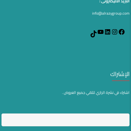
البريد الاليكترونى :
info@alrazygroup.com
YouTube
LinkedIn
Instagram
Facebook
TikTok
الإشتراك
اشترك في نشرة الرازي لتلقي جميع العروض .