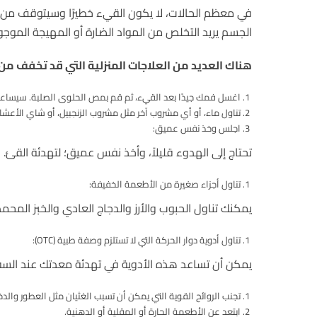
في معظم الحالات، لا يكون القيء خطيرًا وسيتوقف من ت
الجسم يريد التخلص من المواد الضارة أو المهيجة المو
هناك العديد من العلاجات المنزلية التي قد تخفف من ا
اغسل فمك جيدًا بعد القيء، ثم قم بمص الحلوى الصلبة. سيسا
تناول ماء، أو أي مشروب آخر مثل مشروب الزنجبيل، أو شاي الأعشا
اجلس وخذ نفس عميق:
تحتاج إلى الهدوء قليلاً، وأخذ نفس عميق؛ لتهدئة القئ.
تناول أجزاء صغيرة من الأطعمة الخفيفة:
يمكنك تناول الحبوب والأرز والدجاج العادي والخبز المح
تناول أدوية دوار الحركة التي لا تستلزم وصفة طبية (OTC):
يمكن أن تساعد هذه الأدوية في تهدئة معدتك عند السفر ب
تجنب الروائح القوية التي يمكن أن تسبب الغثيان مثل العطور والدخ
ابتعد عن الأطعمة الحارة أو المقلية أو الدهنية.