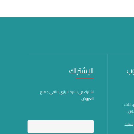
وب
الإشتراك
اشترك في نشرة الرازي لتلقي جميع
العروض .
هم، خلف
ون ،
وة سعيد