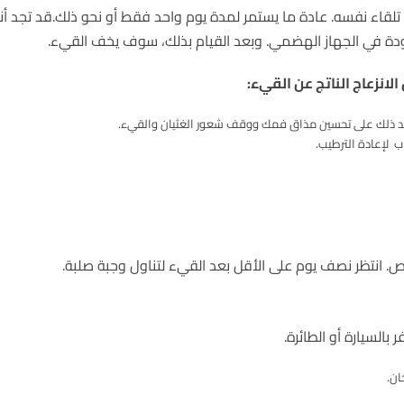
لقاء نفسه. عادة ما يستمر لمدة يوم واحد فقط أو نحو ذلك.قد تجد أن
جودة في الجهاز الهضمي. وبعد القيام بذلك، سوف يخف القيء.
لانزعاج الناتج عن القيء:
عد ذلك على تحسين مذاق فمك ووقف شعور الغثيان والقيء.
ب لإعادة الترطيب.
مص. انتظر نصف يوم على الأقل بعد القيء لتناول وجبة صلبة.
السيارة أو الطائرة.
ان.