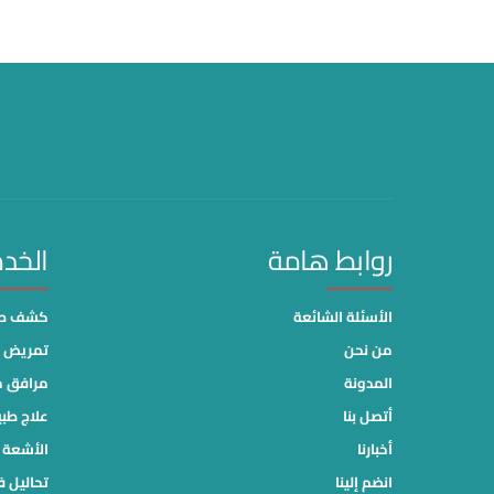
روابط هامة
الخد
الأسئلة الشائعة
كشف طب
من نحن
تمريض م
المدونة
مرافق 
أتصل بنا
علاج طب
أخبارنا
الأشعة ا
انضم إلينا
تحاليل ف