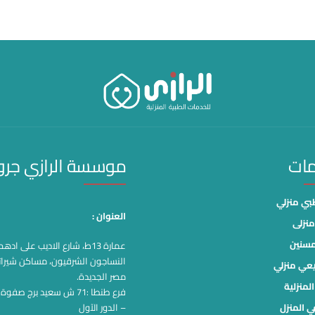
مات
موسسة الرازي جر
ي منزلي
العنوان :
نزلى
مسنين
عمارة 13ط، شارع الاديب على اد
النساجون الشرقيون، مساكن شيرات
يعي منزلي
مصر الجديدة.
لمنزلية
فرع طنطا :71 ش سعيد برج صف
ي المنزل
– الدور الآول