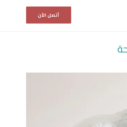
أتصل الأن
حة