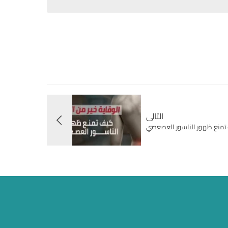
التالى
ف تمنع ظهور الناسور العصعصي