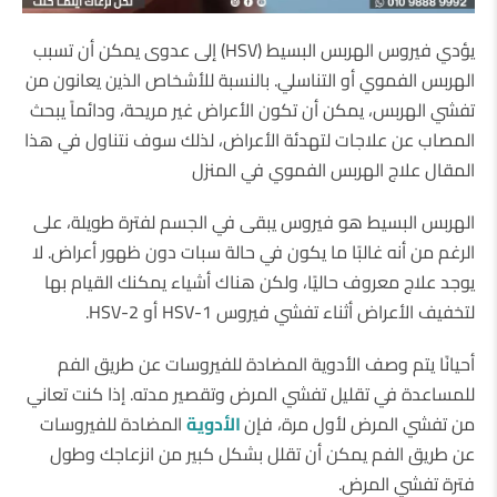
يؤدي فيروس الهربس البسيط (HSV) إلى عدوى يمكن أن تسبب
الهربس الفموي أو التناسلي. بالنسبة للأشخاص الذين يعانون من
تفشي الهربس، يمكن أن تكون الأعراض غير مريحة، ودائماً يبحث
المصاب عن علاجات لتهدئة الأعراض، لذلك سوف نتناول في هذا
المقال علاج الهربس الفموي في المنزل
الهربس البسيط هو فيروس يبقى في الجسم لفترة طويلة، على
الرغم من أنه غالبًا ما يكون في حالة سبات دون ظهور أعراض. لا
يوجد علاج معروف حاليًا، ولكن هناك أشياء يمكنك القيام بها
لتخفيف الأعراض أثناء تفشي فيروس HSV-1 أو HSV-2.
أحيانًا يتم وصف الأدوية المضادة للفيروسات عن طريق الفم
للمساعدة في تقليل تفشي المرض وتقصير مدته. إذا كنت تعاني
من تفشي المرض لأول مرة، فإن
الأدوية
المضادة للفيروسات
عن طريق الفم يمكن أن تقلل بشكل كبير من انزعاجك وطول
فترة تفشي المرض.