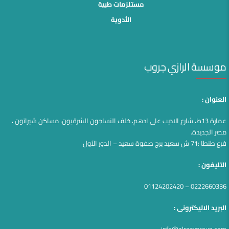
مستلزمات طبية
الأدوية
موسسة الرازي جروب
العنوان :
عمارة 13ط، شارع الاديب على ادهم، خلف النساجون الشرقيون، مساكن شيراتون ،
مصر الجديدة.
فرع طنطا :71 ش سعيد برج صفوة سعيد – الدور الآول
التليفون :
0222660336 – 01124202420
البريد الاليكترونى :
info@alrazygroup.com