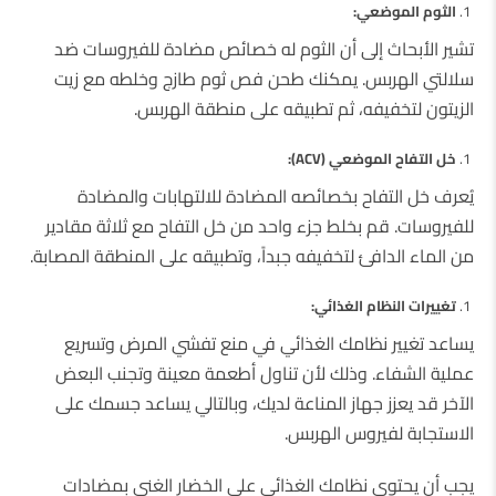
الثوم الموضعي:
تشير الأبحاث إلى أن الثوم له خصائص مضادة للفيروسات ضد
سلالتي الهربس. يمكنك طحن فص ثوم طازج وخلطه مع زيت
الزيتون لتخفيفه، ثم تطبيقه على منطقة الهربس.
خل التفاح الموضعي (ACV):
يُعرف خل التفاح بخصائصه المضادة للالتهابات والمضادة
للفيروسات. قم بخلط جزء واحد من خل التفاح مع ثلاثة مقادير
من الماء الدافئ لتخفيفه جبداً، وتطبيقه على المنطقة المصابة.
تغييرات النظام الغذائي:
يساعد تغيير نظامك الغذائي في منع تفشي المرض وتسريع
عملية الشفاء. وذلك لأن تناول أطعمة معينة وتجنب البعض
الآخر قد يعزز جهاز المناعة لديك، وبالتالي يساعد جسمك على
الاستجابة لفيروس الهربس.
يجب أن يحتوي نظامك الغذائي على الخضار الغني بمضادات