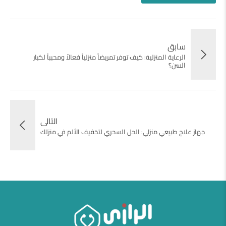
سابق
الرعاية المنزلية: كيف توفر تمريضاً منزلياً فعالاً ومحبباً لكبار
السن؟
التالى
جهاز علاج طبيعي منزلي: الحل السحري لتخفيف الألم في منزلك