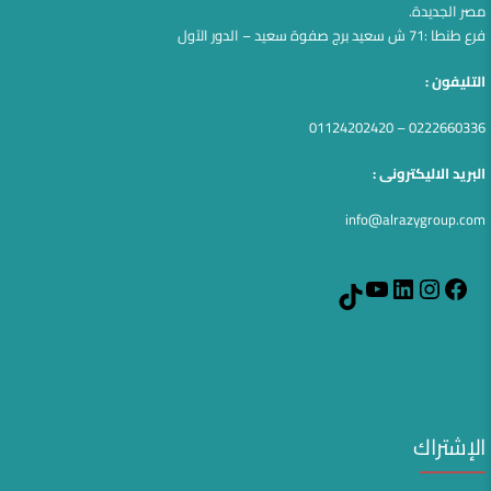
مصر الجديدة.
فرع طنطا :71 ش سعيد برج صفوة سعيد – الدور الآول
التليفون :
0222660336 – 01124202420
البريد الاليكترونى :
info@alrazygroup.com
YouTube
LinkedIn
Instagram
Facebook
TikTok
الإشتراك