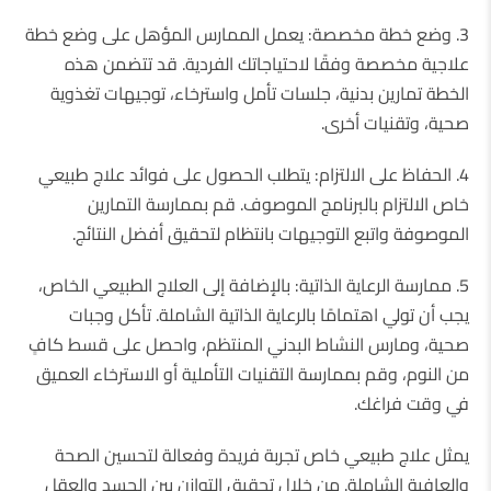
3.
وضع خطة مخصصة: يعمل الممارس المؤهل على وضع خطة
علاجية مخصصة وفقًا لاحتياجاتك الفردية. قد تتضمن هذه
الخطة تمارين بدنية، جلسات تأمل واسترخاء، توجيهات تغذوية
صحية، وتقنيات أخرى.
4.
الحفاظ على الالتزام: يتطلب الحصول على فوائد علاج طبيعي
خاص الالتزام بالبرنامج الموصوف. قم بممارسة التمارين
الموصوفة واتبع التوجيهات بانتظام لتحقيق أفضل النتائج.
5.
ممارسة الرعاية الذاتية: بالإضافة إلى العلاج الطبيعي الخاص،
يجب أن تولي اهتمامًا بالرعاية الذاتية الشاملة. تأكل وجبات
صحية، ومارس النشاط البدني المنتظم، واحصل على قسط كافٍ
من النوم، وقم بممارسة التقنيات التأملية أو الاسترخاء العميق
في وقت فراغك.
يمثل علاج طبيعي خاص تجربة فريدة وفعالة لتحسين الصحة
والعافية الشاملة. من خلال تحقيق التوازن بين الجسد والعقل