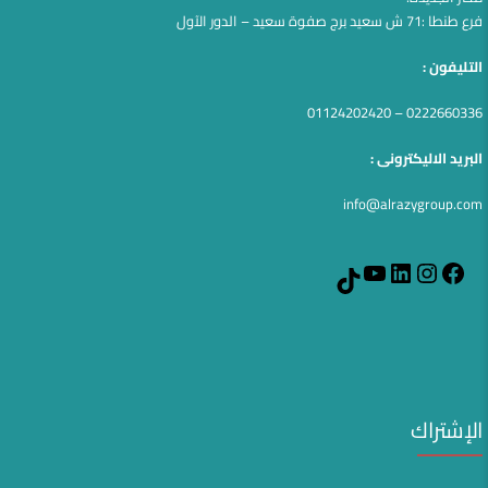
فرع طنطا :71 ش سعيد برج صفوة سعيد – الدور الآول
التليفون :
0222660336 – 01124202420
البريد الاليكترونى :
info@alrazygroup.com
YouTube
LinkedIn
Instagram
Facebook
TikTok
الإشتراك