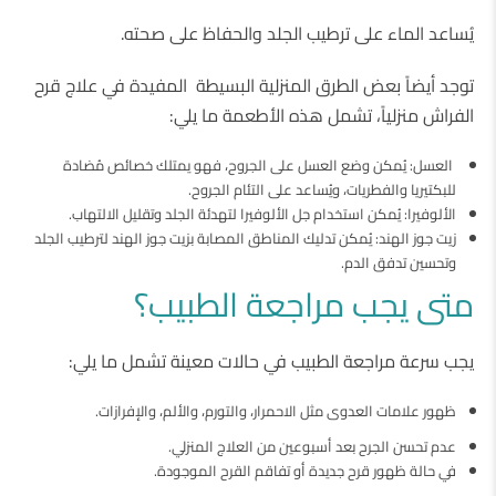
يُساعد الماء على ترطيب الجلد والحفاظ على صحته.
توجد أيضاً بعض الطرق المنزلية البسيطة المفيدة في علاج قرح
الفراش منزلياً، تشمل هذه الأطعمة ما يلي:
العسل: يُمكن وضع العسل على الجروح، فهو يمتلك خصائص مُضادة
للبكتيريا والفطريات، ويُساعد على التئام الجروح.
الألوفيرا: يُمكن استخدام جل الألوفيرا لتهدئة الجلد وتقليل الالتهاب.
زيت جوز الهند: يُمكن تدليك المناطق المصابة بزيت جوز الهند لترطيب الجلد
وتحسين تدفق الدم.
متى يجب مراجعة الطبيب؟
يجب سرعة مراجعة الطبيب في حالات معينة تشمل ما يلي:
ظهور علامات العدوى مثل الاحمرار، والتورم، والألم، والإفرازات.
عدم تحسن الجرح بعد أسبوعين من العلاج المنزلي.
في حالة ظهور قرح جديدة أو تفاقم القرح الموجودة.