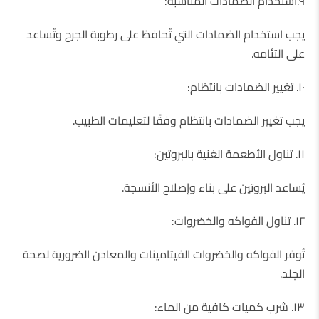
٩.استخدام الضمادات المناسبة:
يجب استخدام الضمادات التي تُحافظ على رطوبة الجرح وتُساعد
على التئامه.
١٠. تغيير الضمادات بانتظام:
يجب تغيير الضمادات بانتظام وفقًا لتعليمات الطبيب.
١١. تناول الأطعمة الغنية بالبروتين:
يُساعد البروتين على بناء وإصلاح الأنسجة.
١٢. تناول الفواكه والخضروات:
تُوفر الفواكه والخضروات الفيتامينات والمعادن الضرورية لصحة
الجلد.
١٣. شرب كميات كافية من الماء: