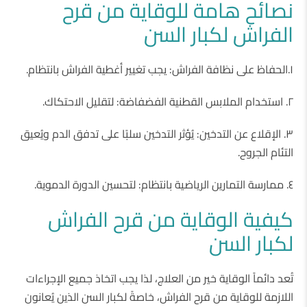
نصائح هامة للوقاية من قرح
الفراش لكبار السن
١.الحفاظ على نظافة الفراش: يجب تغيير أغطية الفراش بانتظام.
٢. استخدام الملابس القطنية الفضفاضة: لتقليل الاحتكاك.
٣. الإقلاع عن التدخين: يُؤثر التدخين سلبًا على تدفق الدم ويُعيق
التئام الجروح.
٤. ممارسة التمارين الرياضية بانتظام: لتحسين الدورة الدموية.
كيفية الوقاية من قرح الفراش
لكبار السن
تُعد دائماً الوقاية خير من العلاج، لذا يجب اتخاذ جميع الإجراءات
اللازمة للوقاية من قرح الفراش، خاصةً لكبار السن الذين يُعانون