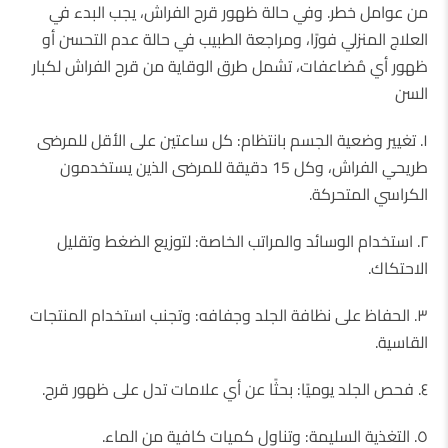
من عوامل خطر. وفي حالة ظهور قرح الفراش، يجب البدء في
العلاج المنزلي فورًا، ومراجعة الطبيب في حالة عدم التحسن أو
ظهور أي مُضاعفات، تشمل طرق الوقاية من قرح الفراش لكبار
السن
١. تغيير وضعية الجسم بانتظام: كل ساعتين على الأقل للمرضى
طريحي الفراش، وكل 15 دقيقة للمرضى الذين يستخدمون
الكراسي المتحركة.
٢. استخدام الوسائد والمراتب الخاصة: لتوزيع الضغط وتقليل
الاحتكاك.
٣. الحفاظ على نظافة الجلد وجفافه: وتجنب استخدام المنتجات
القاسية.
٤. فحص الجلد يوميًا: بحثًا عن أي علامات تدل على ظهور قرح.
٥. التغذية السليمة: وتناول كميات كافية من الماء.