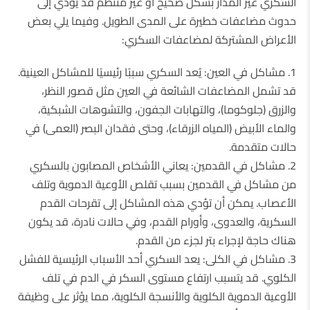
السكري غير المُدار بشكل صحيح أو غير منتظم قد يؤدي إلى
حدوث مضاعفات خطيرة على المدى الطويل. وفيما يلي بعض
الأعراض المشتركة لمضاعفات السكري:
1. مشاكل في العين: يُعد السكري سببًا رئيسيًا للمشاكل العينية.
قد تشمل المضاعفات الشائعة في العين مثل قصور النظر،
والزرق (جلوكوما)، والتهابات الجفون، والتشوهات الشبكية،
والماء الأبيض (المياه الزرقاء)، وحتى فقدان البصر (العمى) في
حالات متقدمة.
2. مشاكل في القدمين: يعاني الأشخاص المصابون بالسكري
من مشاكل في القدمين بسبب تقلص الأوعية الدموية وتلف
الأعصاب. يمكن أن تؤدي هذه المشاكل إلى تقرحات القدم
السكرية، والعدوى، وأورام القدم، وفي حالات نادرة، قد يكون
هناك حاجة لإجراء بتر لجزء من القدم.
3. مشاكل في الكلى: يعد السكري أحد الأسباب الرئيسية للفشل
الكلوي. قد يتسبب ارتفاع مستوى السكر في الدم في تلف
الأوعية الدموية الكلوية والأنسجة الكلوية، مما يؤثر على وظيفة