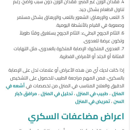
4. فقدان الوزن غير المبرر: فقدان الوزن دون سبب واضح، رغم
تناول الطعام بشكل جيد.
5. التعب والإرهاق: الشعور بالتعب والإرهاق بشكل مستمر
وصعوبة في القيام بالأنشطة اليومية.
6. التئام الجروح البطيء: التئام الجروح يستغرق وقتًا طويلاً
وتكون عرضة للعدوى.
7. العدوى المتكررة: الإصابة المتكررة بالعدوى، مثل التهابات
المثانة أو الجلد أو الأمراض الفطرية.
إذا كانت لديك أي من هذه الأعراض أو علامات تدل على الإصابة
بالسكري، فمن المهم مراجعة الطبيب للحصول على التشخيص
الدقيق والعلاج المناسب في المنزل من تخصصات في
أشعه في
المنزل
،
طبيب في المنزل
،
تحليل في المنزل
،
مرافق كبار
السن
،
تمريض في المنزل
اعراض مضاعفات السكري