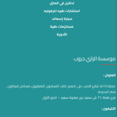
تحاليل في المنزل
استشارات طبيه تليفونيه
سيارة إسعاف
مستلزمات طبية
الأدوية
موسسة الرازي جروب
العنوان :
عمارة 13ط، شارع الاديب على ادهم، خلف النساجون الشرقيون، مساكن شيراتون ،
مصر الجديدة.
فرع طنطا :71 ش سعيد برج صفوة سعيد – الدور الآول
التليفون :