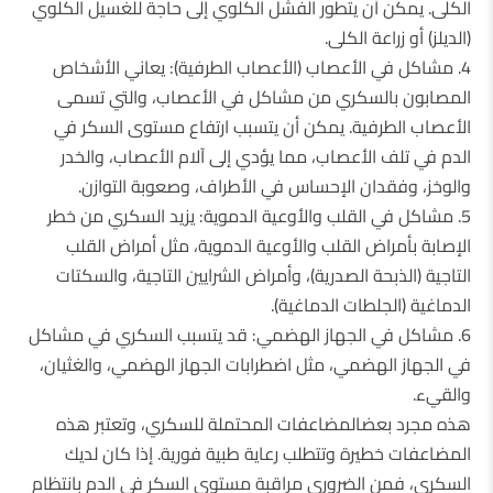
الكلى. يمكن أن يتطور الفشل الكلوي إلى حاجة للغسيل الكلوي
(الديلز) أو زراعة الكلى.
4. مشاكل في الأعصاب (الأعصاب الطرفية): يعاني الأشخاص
المصابون بالسكري من مشاكل في الأعصاب، والتي تسمى
الأعصاب الطرفية. يمكن أن يتسبب ارتفاع مستوى السكر في
الدم في تلف الأعصاب، مما يؤدي إلى آلام الأعصاب، والخدر
والوخز، وفقدان الإحساس في الأطراف، وصعوبة التوازن.
5. مشاكل في القلب والأوعية الدموية: يزيد السكري من خطر
الإصابة بأمراض القلب والأوعية الدموية، مثل أمراض القلب
التاجية (الذبحة الصدرية)، وأمراض الشرايين التاجية، والسكتات
الدماغية (الجلطات الدماغية).
6. مشاكل في الجهاز الهضمي: قد يتسبب السكري في مشاكل
في الجهاز الهضمي، مثل اضطرابات الجهاز الهضمي، والغثيان،
والقيء.
هذه مجرد بعضالمضاعفات المحتملة للسكري، وتعتبر هذه
المضاعفات خطيرة وتتطلب رعاية طبية فورية. إذا كان لديك
السكري، فمن الضروري مراقبة مستوى السكر في الدم بانتظام