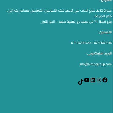
عمارة 13ط، شارع الاديب على ادهم، خلف النساجون الشرقيون، مساكن شيراتون ،
مصر الجديدة.
فرع طنطا :71 ش سعيد برج صفوة سعيد – الدور الآول
التليفون :
0222660336 – 01124202420
البريد الاليكترونى :
info@alrazygroup.com
YouTube
LinkedIn
Instagram
Facebook
TikTok