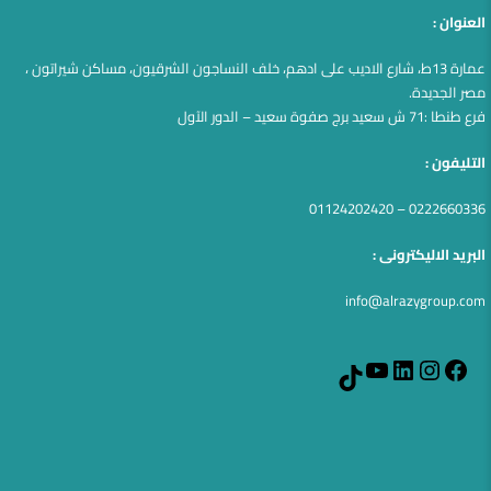
العنوان :
عمارة 13ط، شارع الاديب على ادهم، خلف النساجون الشرقيون، مساكن شيراتون ،
مصر الجديدة.
فرع طنطا :71 ش سعيد برج صفوة سعيد – الدور الآول
التليفون :
0222660336 – 01124202420
البريد الاليكترونى :
info@alrazygroup.com
YouTube
LinkedIn
Instagram
Facebook
TikTok