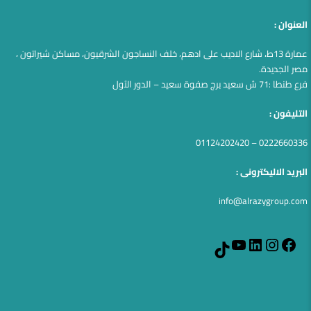
العنوان :
عمارة 13ط، شارع الاديب على ادهم، خلف النساجون الشرقيون، مساكن شيراتون ،
مصر الجديدة.
فرع طنطا :71 ش سعيد برج صفوة سعيد – الدور الآول
التليفون :
0222660336 – 01124202420
البريد الاليكترونى :
info@alrazygroup.com
YouTube
LinkedIn
Instagram
Facebook
TikTok