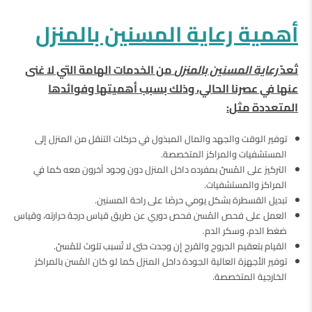
أهمية رعاية المسنين بالمنزل
تُعدّ
رعاية المسنين بالمنزل
من الخدمات الهامة التي لا غنى
عنها في عصرنا الحالي، وذلك بسبب أهميتها وفوائدها
المتعددة مثل
:
توفير الوقت والجهد والمال المبذول في حركات التنقل من المنزل إلى
المستشفيات والمراكز المتخصصة.
التركيز على المُسنّ بمفرده داخل المنزل دون وجود آخرون معه كما في
المراكز والمستشفيات.
تبديل القسطرة بشكل يومي حرصًا على راحة المسنين.
العمل على فحص المُسن فحص دوري عن طريق قياس درجة حرارته، وقياس
ضغط الدم، وسكر الدم.
القيام بتعقيم الجروح والقرح إن وجدت حتى لا تُسبب تلوث للمُسنّ.
توفير الأجهزة العالية الجودة داخل المنزل كما لو كان المُسن بالمراكز
الخارجية المتخصصة.