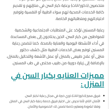
متخصيين (ذكور/اناث) برعاية كبار السن في منازلهم و تقديم
كافة الخدمات الصحية لهم سواء الطبية أو النفسية وتوفير
احتياجاتهم ومتطلباتهم الخاصة.
رعاية المسنين تؤكد على المتطلبات الاجتماعية والشخصية
للمواطنين من كبار السن، الذين يحتاجون إلى بعض المساعدة
في أداء الأنشطة اليومية والعناية بالصحة. كما تتضمن رعاية
المسنين توفير بعض الخدمات الطبية مثل كشف دكتور
منزلى أو علاج طبيعى بالمنزل أو عمل الأشعة والتحاليل بالمنزل،
بالإضافة إلى زيارة دورية من طبيب مختص في طب المسنين.
مميزات العنايه بكبار السن في
المنزل :
فريق مميز (ذكور/اناث) ذوي خبرة في مجال رعاية لكبار السن.
الأمان التام، لأننا نحرص على اختيار فريق خدمة رعاية كبار السن في المنزل
وفقا لشروط ومعايير خاصة تضمن لك الخصوصية والأمان.