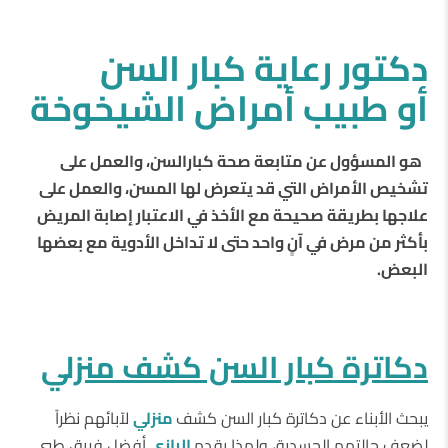
دكتور رعاية كبار السن
أو طبيب أمراض الشيخوخة
هو المسؤول عن متابعة صحة كبارالسن، والعمل على
تشخيص الأمراض التي قد يتعرض لها المسن، والعمل على
علاجها بطريقة صحيحة مع الأخذ في الاعتبار إصابة المريض
بأكثر من مرض في آنٍ واحد حتى لا تداخل الأدوية مع بعضها
البعض.
دكاترة كبار السن كشف منزلي
يبحث الأبناء عن دكاترة كبار السن كشف
منزلي
لآبائهم نظراً
لضعف حالتهم الجسدية، ولهذا يقدم
الرازي
أفضل فريق طبي