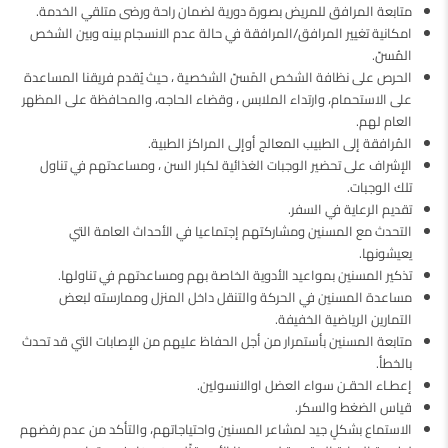
متابعة المرافق للمريض بصورة دورية لضمان راحة ورضى متلقي الخدمة.
امكانية تغيير المرافق/المرافقة في حالة عدم الانسجام بينه وبين الشخص
المُسنّ.
الحرص على نظافة الشخص المًسنّ الشخصية ، حيث يُقدم فريقنا المساعدة
على الاستحمام، وارتداء الملابس ، وقضاء الحاجه، والمحافظة على المظهر
العام لهم.
المُرافقة إلى الطبيب المعالج أوإلى المراكز الطبية.
الإشراف على تحضير الوجبات الغذائية لكبار السن ، ومساعدتهم في تناول
تلك الوجبات.
تقديم الرعاية في السفر.
التحدث مع المسنين ومشاركتهم إجتماعيا في الأحداث العامة التي
يعيشونها.
تذكير المسنين بمواعيد الأدوية الخاصة بهم ومساعدتهم في تناولها.
مساعدة المسنين في الحركة والتنقل داخل المنزل وممارسته لبعض
التمارين الرياضية الخفيفة.
متابعة المسنين بأستمرار من أجل الحفاظ عليهم من الإصابات التي قد تحدث
بالخطأ.
إعطـاء الحقـن سواء العضل اوالانسولين.
قياس الضغط والسكر.
الاستماع بشكلٍ جيد لمشاعر المسنين واحتياجاتهم، والتأكد من عدم رفضهم