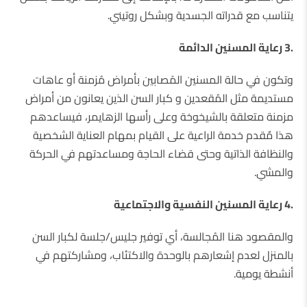
يتناسب مع قدراته الجسدية وبشكل روتيني.
.3
رعاية المسنين الدائمة
وتكون في حالة المسنين المًصابين بأمراض مُزمنة أو عاهات
مستديمة مثل المُقعدين و كبار السن الذين يعانون من أمراض
مزمنة متعلقة بالشيخوخة وعلى رأسها الزهايمر، فيساعدهم
هذا مٌقدم خدمة الراعية على القيام بمهام العناية الشخصية
والنظافة الذاتية وحتى قضاء الحاجة ومساعدتهم في الحركة
والمشي.
.4
رعاية
المسنين النفسية والاجتماعية
والمقصود هنا المُجالسة، أي توفير جليس/جلسة لكبار السن
بالمنزل لعدم إشعارهم بالوحدة والاكتئاب، ومشاركتهم في
أنشطة يومية.