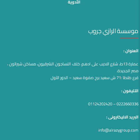
الأدوية
موسسة الرازي جروب
العنوان :
عمارة 13ط، شارع الاديب على ادهم، خلف النساجون الشرقيون، مساكن شيراتون ،
مصر الجديدة.
فرع طنطا :71 ش سعيد برج صفوة سعيد – الدور الآول
التليفون :
0222660336 – 01124202420
البريد الاليكترونى :
info@alrazygroup.com