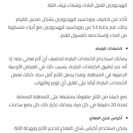
الهيدروجين تقليل البلاك وشفاء نزيف اللثة.
تأكد من تخفيف بيروكسيد الهيدروجين بشكل صحيح. للقيام
بذلك، قم بخلط 3% من بيروكسيد الهيدروجين مع أجزاء متساوية
من الماء واستخدمه كغسول للفم.
الكمادات الباردة:
يمكنك استخدام الكمادات الباردة لتخفيف أي ألم تعاني منه؛ إذ
أنه عند تطبيق الكمادات الباردة، يتسبب ذلك في انقباض الأوعية
الدموية في المنطقة. وهذا يجعل الألم أقل حدة، كذلك تعمل
الكمادات الباردة أيضًا على تقليل أي تورم والتهاب.
ضع كيسًا من الثلج ملفوفًا بمنشفة على المنطقة المصابة
لمدة 20 دقيقة في كل مرة. يمكنك تكرار ذلك كل بضع ساعات.
أكياس شاي النعناع:
يمكن استخدام أكياس شاي النعناع لتخدير الألم وتهدئة اللثة