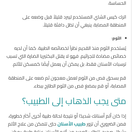
الحساسة.
اترك كيس الشاي المستخدم ليبرد قليلاً قبل وضعه على
المنطقة المصابة. ينبغي أن تظل دافئة قليلاً.
الثوم:
يُستخدم الثوم منذ القديم نظراً لخصائصه الطبية. كما أن لديه
خصائص مضادة للجراثيم. فهو لا يقتل البكتيريا الضارة التي تسبب
ترسبات الأسنان فقط، بل يمكن أن يعمل أيضًا كمسكن للألم.
قم بسحق فص من الثوم لعمل معجون ثم ضعه على المنطقة
المصابة، أو قم بمضغ فص من الثوم الطازج ببطء.
متى يجب الذهاب إلى الطبيب؟
إذا كان ألم أسنانك شديدًا أو نتيجة لحالة طبية أخرى أكثر خطورة،
فمن الضروري أن تزور
طبيب الأسنان
حتى تتمكن من علاج الألم
بشكل صحيح. تتطلب العديد من آلام الأسنان عناية طبية. يمكن