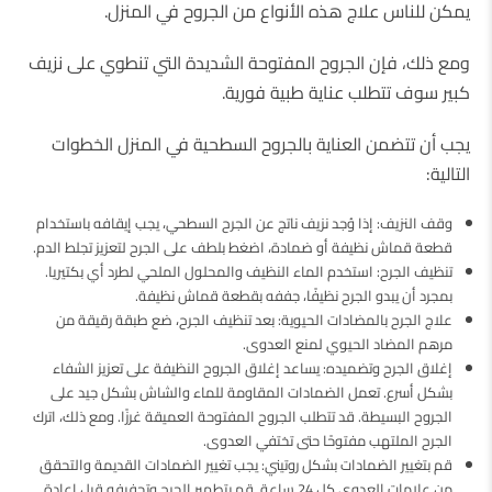
يمكن للناس علاج هذه الأنواع من الجروح في المنزل.
ومع ذلك، فإن الجروح المفتوحة الشديدة التي تنطوي على نزيف
كبير سوف تتطلب عناية طبية فورية.
يجب أن تتضمن العناية بالجروح السطحية في المنزل الخطوات
التالية:
وقف النزيف: إذا وُجد نزيف ناتج عن الجرح السطحي، يجب إيقافه باستخدام
قطعة قماش نظيفة أو ضمادة، اضغط بلطف على الجرح لتعزيز تجلط الدم.
تنظيف الجرح: استخدم الماء النظيف والمحلول الملحي لطرد أي بكتيريا.
بمجرد أن يبدو الجرح نظيفًا، جففه بقطعة قماش نظيفة.
علاج الجرح بالمضادات الحيوية: بعد تنظيف الجرح، ضع طبقة رقيقة من
مرهم المضاد الحيوي لمنع العدوى.
إغلاق الجرح وتضميده: يساعد إغلاق الجروح النظيفة على تعزيز الشفاء
بشكل أسرع. تعمل الضمادات المقاومة للماء والشاش بشكل جيد على
الجروح البسيطة. قد تتطلب الجروح المفتوحة العميقة غرزًا. ومع ذلك، اترك
الجرح الملتهب مفتوحًا حتى تختفي العدوى.
قم بتغيير الضمادات بشكل روتيني: يجب تغيير الضمادات القديمة والتحقق
من علامات العدوى كل 24 ساعة. قم بتطهير الجرح وتجفيفه قبل إعادة