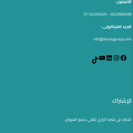
التليفون :
0222660336 – 01124202420
البريد الاليكترونى :
info@alrazygroup.com
YouTube
LinkedIn
Instagram
Facebook
TikTok
الإشتراك
اشترك في نشرة الرازي لتلقي جميع العروض .