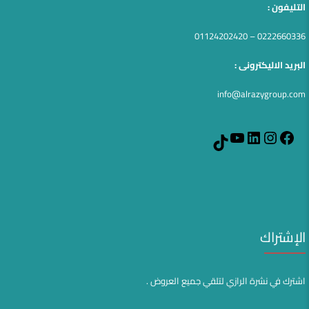
التليفون :
0222660336 – 01124202420
البريد الاليكترونى :
info@alrazygroup.com
YouTube
LinkedIn
Instagram
Facebook
TikTok
الإشتراك
اشترك في نشرة الرازي لتلقي جميع العروض .