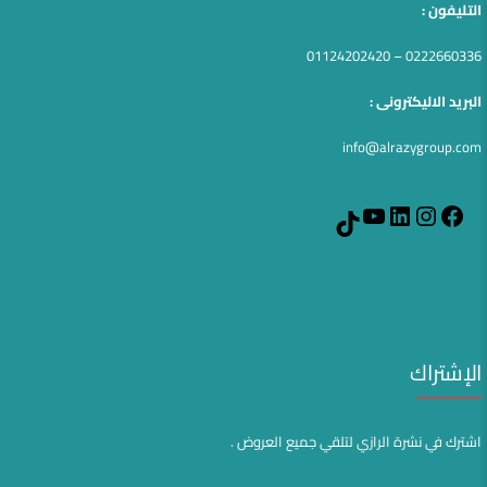
التليفون :
0222660336 – 01124202420
البريد الاليكترونى :
info@alrazygroup.com
YouTube
LinkedIn
Instagram
Facebook
TikTok
الإشتراك
اشترك في نشرة الرازي لتلقي جميع العروض .