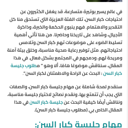
في عالم يسير بوتيرة متسارعة، قد يغفل الكثيرون عن
احتياجات كبار السن، تلك الفئة العزيزة التي تستحق منا كل
التقدير والاهتمام. فهم ينبوع الحكمة والخبرة، وذاكرة
الأجيال، وشاهد على تاريخنا وحاضرنا.
من هنا تأتي أهمية
تسليط الضوء على موضوعات تهم كبار السن وتلامس
احتياجاتهم، مثل توفير رعاية صحية مناسبة، وخلق بيئة آمنة
ومريحة لهم، ودمجهم في المجتمع بشكل فعال.
في هذا
المقال، سنناقش موضوعًا هامًا، ألا وهو ” م
طلوب جليسة
كبار السن
: البحث عن الراحة والاطمئنان لكبار السن”
.
سنقدم لمحة شاملة عن مهام جليسة كبار السن، والصفات
التي يجب أن تتمتع بها، ونقدم نصائح لاختيار جليسة مناسبة،
ونناقش أيضًا كيفية البحث عن
جليسة كبار السن
في هذا
المقال الخاص بي (مطلوب جليسة كبار السن).
مهام جليسة كبار السن: