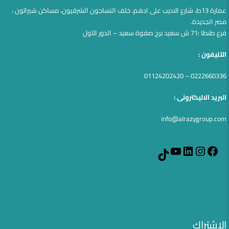
عمارة 13ط، شارع الاديب على ادهم، خلف النساجون الشرقيون، مساكن شيراتون ،
مصر الجديدة.
فرع طنطا :71 ش سعيد برج صفوة سعيد – الدور الآول
التليفون :
0222660336 – 01124202420
البريد الاليكترونى :
info@alrazygroup.com
YouTube
LinkedIn
Instagram
Facebook
TikTok
الإشتراك