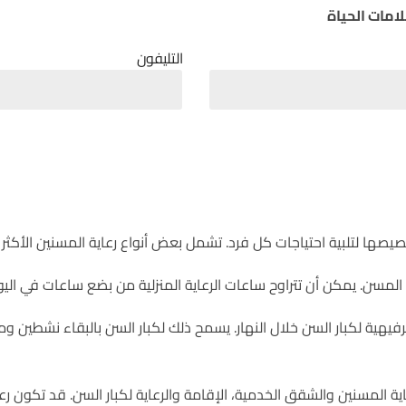
امات الحياة
التليفون
يصها لتلبية احتياجات كل فرد. تشمل بعض أنواع رعاية المسنين الأكثر ش
أن تتراوح ساعات الرعاية المنزلية من بضع ساعات في اليوم إلى 24 ساعة في اليوم، 7 أيام في 
ة وترفيهية لكبار السن خلال النهار. يسمح ذلك لكبار السن بالبقاء نشطي
ية المسنين والشقق الخدمية، الإقامة والرعاية لكبار السن. قد تكون رعاية