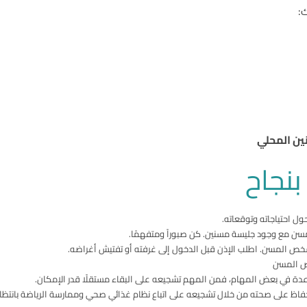
:
نين المحلي
بنجاح
 احتياجاته وتوقعاته.
ن مع وجود جليسة مسنين. كن صبوراً ومتفهمًا.
خص المسن. اطلب الإذن قبل الدخول إلى غرفته أو تفتيش أغراضه.
خص المسن
دة في بعض المهام، فمن المهم تشجيعه على البقاء مستقلًا قدر الإمكان.
ظ على صحته من خلال تشجيعه على اتباع نظام غذائي صحي وممارسة الرياضة بانتظام