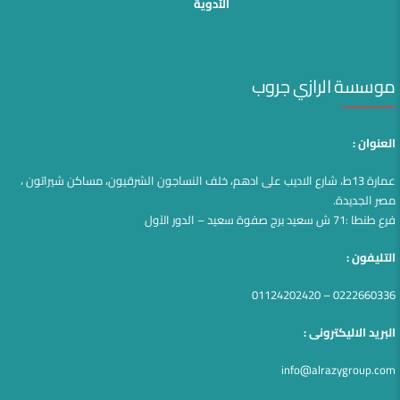
الأدوية
موسسة الرازي جروب
العنوان :
عمارة 13ط، شارع الاديب على ادهم، خلف النساجون الشرقيون، مساكن شيراتون ،
مصر الجديدة.
فرع طنطا :71 ش سعيد برج صفوة سعيد – الدور الآول
التليفون :
0222660336 – 01124202420
البريد الاليكترونى :
info@alrazygroup.com