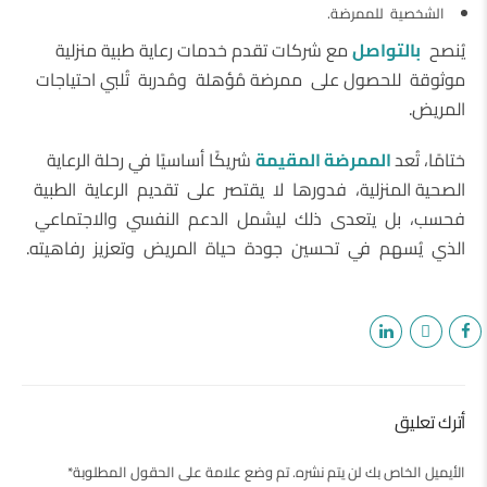
الشخصية للممرضة.
يُنصح
بالتواصل
مع شركات تقدم خدمات رعاية طبية منزلية
موثوقة للحصول على ممرضة مُؤهلة ومُدربة تُلبي احتياجات
المريض.
ختامًا، تُعد
الممرضة المقيمة
شريكًا أساسيًا في رحلة الرعاية
الصحية المنزلية، فدورها لا يقتصر على تقديم الرعاية الطبية
فحسب، بل يتعدى ذلك ليشمل الدعم النفسي والاجتماعي
الذي يُسهم في تحسين جودة حياة المريض وتعزيز رفاهيته.
أترك تعليق
الأيميل الخاص بك لن يتم نشره. تم وضع علامة على الحقول المطلوبة*