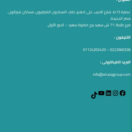
عمارة 13ط، شارع الاديب على ادهم، خلف النساجون الشرقيون، مساكن شيراتون ،
مصر الجديدة.
فرع طنطا :71 ش سعيد برج صفوة سعيد – الدور الآول
التليفون :
0222660336 – 01124202420
البريد الاليكترونى :
info@alrazygroup.com
YouTube
LinkedIn
Instagram
Facebook
TikTok