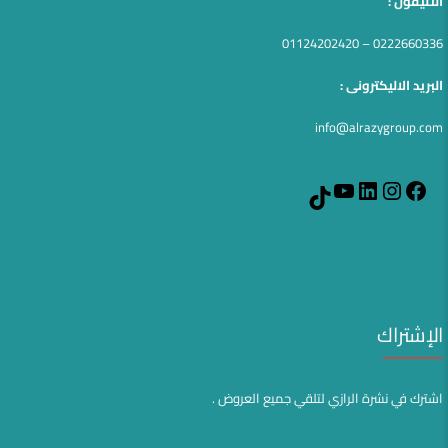
التليفون :
0222660336 – 01124202420
البريد الاليكترونى :
info@alrazygroup.com
YouTube
LinkedIn
Instagram
Facebook
TikTok
الإشتراك
اشترك في نشرة الرازي لتلقي جميع العروض .