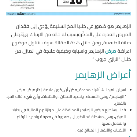
الزهايمر هو ضمور في خلايا المخ السليمة يؤدي إلى فقدان
المريض القدرة علي التذكّرويسبب لة حالة من الارتباك ويؤثرعلي
حياتة الطبيعية, ومن خلال هذة المقالة سوف نتناول موضوع
اعراضة
مرض
الزهايمر واسبابة وكيفية علاجة في المنزل من
خلال “الرازي جروب ”
أعراض الزهايمر
نسيان الفرد لـ 4 أشياء محددة يمكن أن يكون علامة إنذار مبكر لمرض
“الزهايمر”، وهي:الأسماء، وتحديد المكان ، والكلمات، وأي شيء قاله الفرد
بالفعل.
قد لا يستطيع مرضى الزهايمر المحافظة على موازنتهم المالية في بدايات
المرض، وهي مشكلة قد تتطور إلى صعوبة في معرفة وتحديد الأرقام
والتعامل معها.
الآكتئاب والآنفعال المبالغ فية .