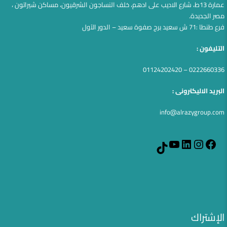
عمارة 13ط، شارع الاديب على ادهم، خلف النساجون الشرقيون، مساكن شيراتون ،
مصر الجديدة.
فرع طنطا :71 ش سعيد برج صفوة سعيد – الدور الآول
التليفون :
0222660336 – 01124202420
البريد الاليكترونى :
info@alrazygroup.com
YouTube
LinkedIn
Instagram
Facebook
TikTok
الإشتراك