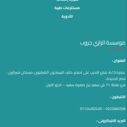
مستلزمات طبية
الأدوية
موسسة الرازي جروب
العنوان :
عمارة 13ط، شارع الاديب على ادهم، خلف النساجون الشرقيون، مساكن شيراتون ،
مصر الجديدة.
فرع طنطا :71 ش سعيد برج صفوة سعيد – الدور الآول
التليفون :
0222660336 – 01124202420
البريد الاليكترونى :