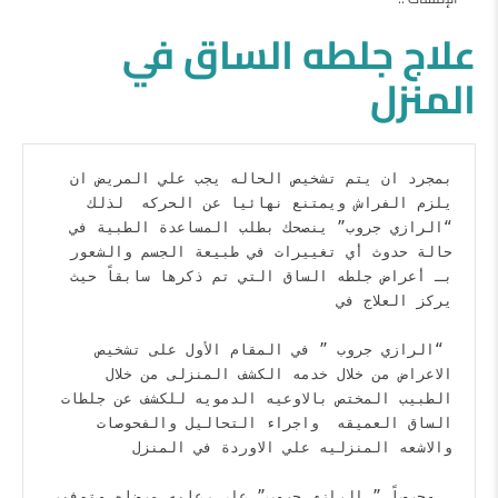
علاج جلطه الساق في
المنزل
بمجرد ان يتم تشخيص الحاله يجب علي المريض ان 
يلزم الفراش ويمتنع نهائيا عن الحركه  لذلك 
“الرازي جروب” ينصحك بطلب المساعدة الطبية في 
حالة حدوث أي تغييرات في طبيعة الجسم والشعور 
بـ أعراض جلطه الساق التي تم ذكرها سابقاً حيث 
 “الرازي جروب ” في المقام الأول على تشخيص 
الاعراض من خلال خدمه الكشف المنزلى من خلال 
الطبيب المختص بالاوعيه الدمويه للكشف عن جلطات 
الساق العميقه  واجراء التحاليل والفحوصات 
. وحرصاً ” الرازي جروب” علي رعايه مرضاه وتوفير 