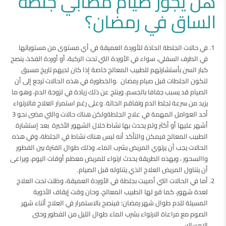
هل يجوز صيام مصابي جلطه
الساق في رمضان؟
في حالات الجلطة الحادة للأوردة العميقة في أي مستوى من مستوياتها
في الطرف السفلي، سواء في الأوردة التي تحت الركبة، أو أوردة الفخذ، ينصح
كبار السن بأستشارتهم للطبيب المعالج خاصة إذا كان لديهم تاريخ مسبق
لتكون الجلطات قبل صيام رمضان .والخطورة في هذه الحالات ترجع إلى أن
الصيام قد يسبب جفافا بالجسم، وينتج عن ذلك زيادة في لزوجة الدم، وهو ما
يزيد من سرعة تجلط الدم وتفاقم الحالة. وعلى رغم استمرار العلاج فالارتواء
أحد العوامل المهمة في علاج الجلطةولكن هناك حالات والتي مضى نحو 3
أشهر عليها أو أكثر ولم يحدث بها نشاط خلال الشهور الأخيرة بعد إستشارة
الطبيب المعالج فيمكن والتأكد أنه ليس هناك نشاط في الجلطة، وفي هذه
الحالات يجب أن يرتوي المريض بشرب الماء، وذلك طوال الفترة بين الفطور
واالسحور ، وبهذه الطريقة يحدث ارتواء للمريض معظم أوقات اليوم، ويراعى
أن يتناول المريض العلاج الذي يتناوله قبل الصيام.
أما في الحالات التي أصيبت بجلطة في الأوردة العميقة، وظلت تحت العلاج
لعدة شهور، كما قرر لها الطبيب المعالج، وحان وقت إيقاف الأدوية
المسيلة للدم طوال شهر رمضان؛ فينصح بالاستمرار في العلاج أثناء شهر
الصوم مع مراعاة الارتواء بشرب الماء طوال الليل من الفطور وحتى
الإمساك ..