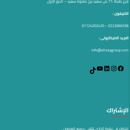
فرع طنطا :71 ش سعيد برج صفوة سعيد – الدور الآول
التليفون :
0222660336 – 01124202420
البريد الاليكترونى :
info@alrazygroup.com
YouTube
LinkedIn
Instagram
Facebook
TikTok
الإشتراك
اشترك في نشرة الرازي لتلقي جميع العروض .