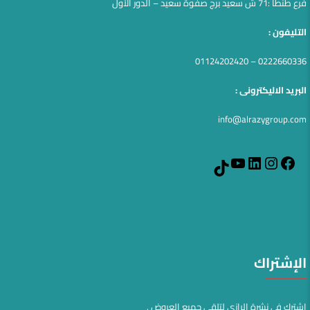
فرع طنطا :71 ش سعيد برج صفوة سعيد – الدور الآول
التليفون :
0222660336 – 01124202420
البريد الاليكترونى :
info@alrazygroup.com
YouTube
LinkedIn
Instagram
Facebook
TikTok
الإشتراك
اشترك في نشرة الرازي لتلقي جميع العروض .